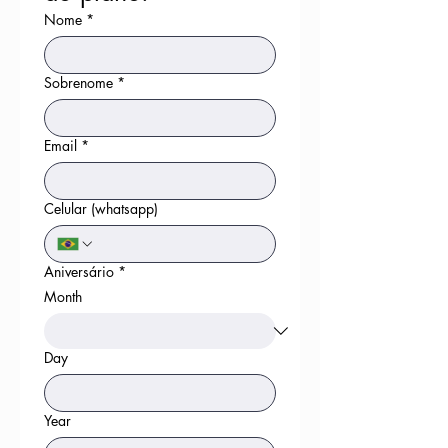
Nome
*
Sobrenome
*
Email
*
Celular (whatsapp)
Aniversário
*
Month
Day
Year