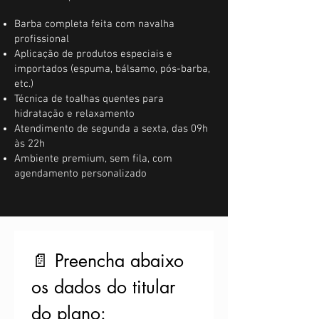
Barba completa feita com navalha
profissional
Aplicação de produtos especiais e
importados (espuma, bálsamo, pós-barba,
etc.)
Técnica de toalhas quentes para
hidratação e relaxamento
Atendimento de segunda a sexta, das 09h
às 22h
Ambiente premium, sem fila, com
agendamento personalizado
📄 Preencha abaixo 
os dados do titular 
do plano: